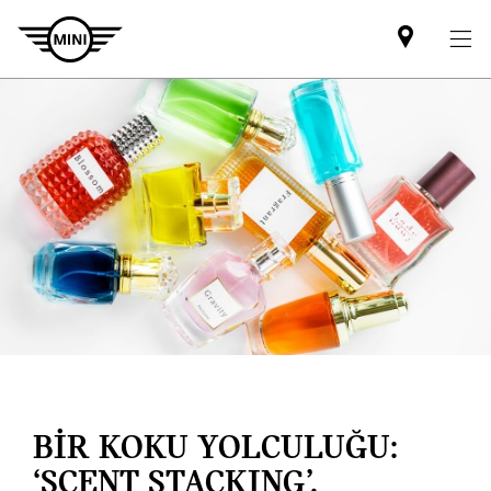
Mini
dealer
partner
BİR KOKU YOLCULUĞU:
‘SCENT STACKING’.