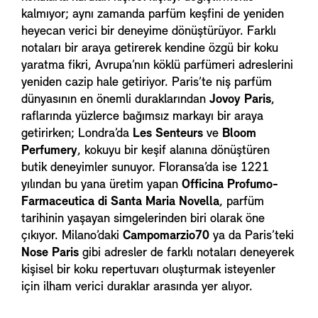
kalmıyor; aynı zamanda parfüm keşfini de yeniden
heyecan verici bir deneyime dönüştürüyor. Farklı
notaları bir araya getirerek kendine özgü bir koku
yaratma fikri, Avrupa’nın köklü parfümeri adreslerini
yeniden cazip hale getiriyor. Paris’te niş parfüm
dünyasının en önemli duraklarından
Jovoy Paris
,
raflarında yüzlerce bağımsız markayı bir araya
getirirken; Londra’da
Les Senteurs
ve
Bloom
Perfumery
, kokuyu bir keşif alanına dönüştüren
butik deneyimler sunuyor. Floransa’da ise 1221
yılından bu yana üretim yapan
Officina Profumo-
Farmaceutica di Santa Maria Novella
, parfüm
tarihinin yaşayan simgelerinden biri olarak öne
çıkıyor. Milano’daki
Campomarzio70
ya da Paris’teki
Nose Paris
gibi adresler de farklı notaları deneyerek
kişisel bir koku repertuvarı oluşturmak isteyenler
için ilham verici duraklar arasında yer alıyor.