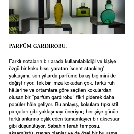
PARFÜM GARDIROBU.
Farklı notaların bir arada kullanılabildiği ve kişiye
özgü bir koku hissi yaratan ‘scent stacking’
yaklaşımı, son yıllarda parfüme bakış biçimini de
değiştiriyor. Tek bir imza kokudan çok, farklı ruh
hâllerine ve ortamlara göre seçilen kokulardan
oluşan bir “parfüm gardırobu” fikri giderek daha
popüler hâle geliyor. Bu anlayış, kokulara tıpkı stil
parçaları gibi yaklaşmayı öneriyor; her şişe günün
farklı anlarına eşlik eden tamamlayıcı bir aksesuar
gibi düşünülüyor. Sabahın ferah temposu,
akşamüstü uzayan planlar ya da özel bir buluşma,