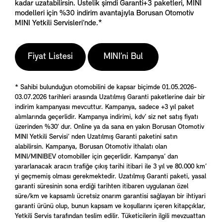
kadar uzatabilirsin. Üstelik şimdi Garanti+3 paketleri, MINI
modelleri için %30 indirim avantajıyla Borusan Otomotiv
MINI Yetkili Servisleri’nde.*
Fiyat Listesi
MINI’ni Bul
* Sahibi bulunduğun otomobilini de kapsar biçimde 01.05.2026-
03.07.2026 tarihleri arasında Uzatılmış Garanti paketlerine dair bir
indirim kampanyası mevcuttur. Kampanya, sadece +3 yıl paket
alımlarında geçerlidir. Kampanya indirimi, kdv’ siz net satış fiyatı
üzerinden %30’ dur. Online ya da sana en yakın Borusan Otomotiv
MINI Yetkili Servisi’ nden Uzatılmış Garanti paketini satın
alabilirsin. Kampanya, Borusan Otomotiv ithalatı olan
MINI/MINIBEV otomobiller için geçerlidir. Kampanya’ dan
yararlanacak aracın trafiğe çıkış tarihi itibari ile 3 yıl ve 80.000 km’
yi geçmemiş olması gerekmektedir. Uzatılmış Garanti paketi, yasal
garanti süresinin sona erdiği tarihten itibaren uygulanan özel
süre/km ve kapsamlı ücretsiz onarım garantisi sağlayan bir ihtiyari
garanti ürünü olup, bunun kapsam ve koşullarını içeren kitapçıklar,
Yetkili Servis tarafından teslim edilir. Tüketicilerin ilgili mevzuattan