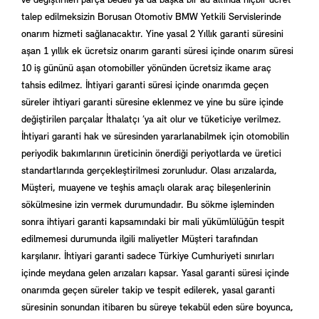
ve değiştirilen parça bedeli ya da başka bir ad altında hiçbir ücret
talep edilmeksizin Borusan Otomotiv BMW Yetkili Servislerinde
onarım hizmeti sağlanacaktır. Yine yasal 2 Yıllık garanti süresini
aşan 1 yıllık ek ücretsiz onarım garanti süresi içinde onarım süresi
10 iş gününü aşan otomobiller yönünden ücretsiz ikame araç
tahsis edilmez. İhtiyari garanti süresi içinde onarımda geçen
süreler ihtiyari garanti süresine eklenmez ve yine bu süre içinde
değiştirilen parçalar İthalatçı ’ya ait olur ve tüketiciye verilmez.
İhtiyari garanti hak ve süresinden yararlanabilmek için otomobilin
periyodik bakımlarının üreticinin önerdiği periyotlarda ve üretici
standartlarında gerçekleştirilmesi zorunludur. Olası arızalarda,
Müşteri, muayene ve teşhis amaçlı olarak araç bileşenlerinin
sökülmesine izin vermek durumundadır. Bu sökme işleminden
sonra ihtiyari garanti kapsamındaki bir mali yükümlülüğün tespit
edilmemesi durumunda ilgili maliyetler Müşteri tarafından
karşılanır. İhtiyari garanti sadece Türkiye Cumhuriyeti sınırları
içinde meydana gelen arızaları kapsar. Yasal garanti süresi içinde
onarımda geçen süreler takip ve tespit edilerek, yasal garanti
süresinin sonundan itibaren bu süreye tekabül eden süre boyunca,