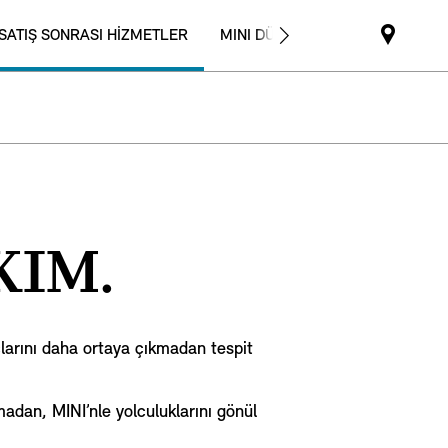
SATIŞ SONRASI HİZMETLER
MINI DÜNYASI
Mini
dealer
partne
KIM.
larını daha ortaya çıkmadan tespit
madan, MINI’nle yolculuklarını gönül