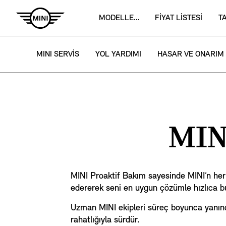
MODELLER ­
FİYAT LİSTESİ
T
MINI SERVİS
YOL YARDIMI
HASAR VE ONARIM
MIN
MINI Proaktif Bakım sayesinde MINI’n her 
edererek seni en uygun çözümle hızlıca bu
Uzman MINI ekipleri süreç boyunca yanında
rahatlığıyla sürdür.