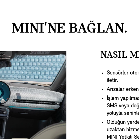
MINI'NE BAĞLAN.
NASIL M
Sensörler otom
iletir.
Arızalar erken 
İşlem yapılmas
SMS veya doğr
yoluyla seninl
Olduğun yerde 
uzaktan hizmet
MINI Yetkili S