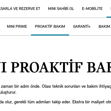
ASARLA VE REZERVE ET
MINI SAHİBİ OL
E-MOBİLİTE
MINI PRIME
PROAKTİF BAKIM
GARANTİ+
BAKIM
I PROAKTİF BA
zaman bir adım önde. Olası teknik sorunları ve bakım ihtiyaç
luşturur.
 olur, gerekli tüm adımları takip eder. Ekstra bir maliyet ol