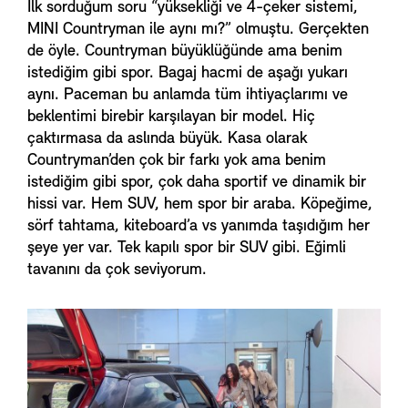
İlk sorduğum soru “yüksekliği ve 4-çeker sistemi,
MINI Countryman ile aynı mı?” olmuştu. Gerçekten
de öyle. Countryman büyüklüğünde ama benim
istediğim gibi spor. Bagaj hacmi de aşağı yukarı
aynı. Paceman bu anlamda tüm ihtiyaçlarımı ve
beklentimi birebir karşılayan bir model. Hiç
çaktırmasa da aslında büyük. Kasa olarak
Countryman’den çok bir farkı yok ama benim
istediğim gibi spor, çok daha sportif ve dinamik bir
hissi var. Hem SUV, hem spor bir araba. Köpeğime,
sörf tahtama, kiteboard’a vs yanımda taşıdığım her
şeye yer var. Tek kapılı spor bir SUV gibi. Eğimli
tavanını da çok seviyorum.