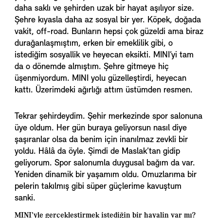
daha saklı ve şehirden uzak bir hayat aşılıyor size.
Şehre kıyasla daha az sosyal bir yer. Köpek, doğada
vakit, off-road. Bunların hepsi çok güzeldi ama biraz
durağanlaşmıştım, erken bir emeklilik gibi, o
istediğim sosyallik ve heyecan eksikti. MINI’yi tam
da o dönemde almıştım. Şehre gitmeye hiç
üşenmiyordum. MINI yolu güzelleştirdi, heyecan
kattı. Üzerimdeki ağırlığı attım üstümden resmen.
Tekrar şehirdeydim. Şehir merkezinde spor salonuna
üye oldum. Her gün buraya geliyorsun nasıl diye
şaşıranlar olsa da benim için inanılmaz zevkli bir
yoldu. Hâlâ da öyle. Şimdi de Maslak’tan gidip
geliyorum. Spor salonumla duygusal bağım da var.
Yeniden dinamik bir yaşamım oldu. Omuzlarıma bir
pelerin takılmış gibi süper güçlerime kavuştum
sanki.
MINI’yle gerçekleştirmek istediğin bir hayalin var mı?