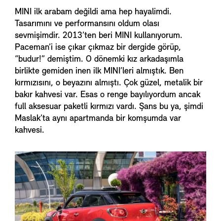
MINI ilk arabam değildi ama hep hayalimdi.
Tasarımını ve performansını oldum olası
sevmişimdir. 2013’ten beri MINI kullanıyorum.
Paceman’i ise çıkar çıkmaz bir dergide görüp,
“budur!” demiştim. O dönemki kız arkadaşımla
birlikte gemiden inen ilk MINI’leri almıştık. Ben
kırmızısını, o beyazını almıştı. Çok güzel, metalik bir
bakır kahvesi var. Esas o renge bayılıyordum ancak
full aksesuar paketli kırmızı vardı. Şans bu ya, şimdi
Maslak’ta aynı apartmanda bir komşumda var
kahvesi.