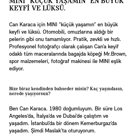
MINI “KÜÇÜK YAŞAMIN” EN BÜYÜK
KEYFI VE LÜKSÜ.
Can Karaca için MINI “küçük yaşamın” en büyük
keyfi ve lüksü. Otomobili, omuzlarına aldığı bir
pelerin gibi onu tamamlıyor. Pratik, zevkli ve hızlı.
Profesyonel fotoğrafçı olarak çalışan Can’a keyif
odaklı tüm maceralarında bagajda köpeği Mr.Brown,
spor malzemeleri, fotoğraf makinesi ile MINI eşlik
ediyor.
Bize biraz kendinden bahseder misin? Kaç yaşındasın,
nerede yaşıyorsun?
Ben Can Karaca. 1980 doğumluyum. Bir süre Los
Angeles’da, İtalya’da ve Dubai’de çalıştım ve
yaşadım. İstanbul’da bir dönem Kemerburgaz’da
yaşadım. Şimdi Maslak’ta oturuyorum.