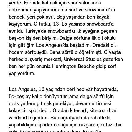
yerde. Formda kalmak için spor salonunda
antrenman yapıyorum ama sörf ve snowboard’un
bendeki yeri çok ayrı. Beş yaşından beri kayak
kayıyorum. O tutku, 13-15 yaşında snowboard’a
evrildi. Türkiye’de snowboard’u ilk ayağına geçiren
beş-on kişiden biriyim. Dalga sörfüne ilk dil okulu
için gittiğim Los Angeles’da başladım. Oradaki dil
hocam sörfçüydü. Bana sörfü o öğretmişti. O yaşta
herkes alışveriş merkezi, Universal Studios gezerken
ben her gün onunla Huntington Beach’e gidip sörf
yapıyordum.
Los Angeles, 16 yaşından beri hep var hayatımda,
üç-beş ay kalıp dönüyorum ama dalga sörfü için
uzak yerlere gitmek gerekiyor, devam ettirmesi
kolay bir spor değil. Oradan kitesurf, kiteboard ve
windsurf’e geçtim. Bu coğrafyada da rahatlıkla
yapabildiğim sporlar olduğu için rüzgara çok hızlı bir