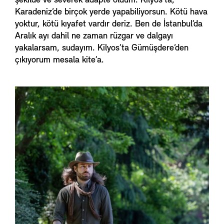
şekilde ve severek adapte oldum. Kilyos’ta,
Karadeniz’de birçok yerde yapabiliyorsun. Kötü hava
yoktur, kötü kıyafet vardır deriz. Ben de İstanbul’da
Aralık ayı dahil ne zaman rüzgar ve dalgayı
yakalarsam, sudayım. Kilyos’ta Gümüşdere’den
çıkıyorum mesala kite’a.