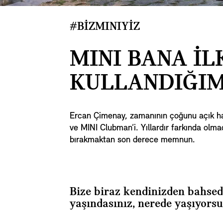
#BİZMINIYİZ
MINI BANA İL
KULLANDIĞIMI
Ercan Çimenay, zamanının çoğunu açık hav
ve MINI Clubman’i. Yıllardır farkında olma
bırakmaktan son derece memnun.
Bize biraz kendinizden bahsed
yaşındasınız, nerede yaşıyors