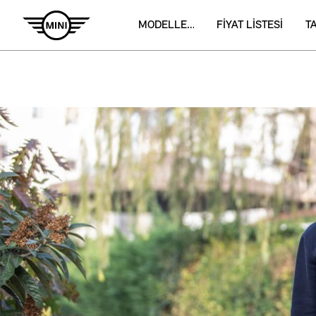
MODELLER ­
FİYAT LİSTESİ
T