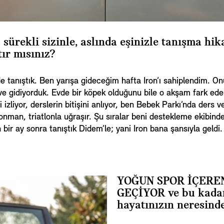
sürekli sizinle, aslında eşinizle tanışma hik
tır mısınız?
e tanıştık. Ben yarışa gideceğim hafta Iron’ı sahiplendim. 
eve gidiyorduk. Evde bir köpek olduğunu bile o akşam fark ed
izliyor, derslerin bitişini anlıyor, ben Bebek Parkı’nda ders 
Ironman, triatlonla uğraşır. Şu sıralar beni destekleme ekibind
n bir ay sonra tanıştık Didem’le; yani Iron bana şansıyla geldi.
YOĞUN SPOR İÇERE
GEÇİYOR ve bu kadar
hayatınızın neresind