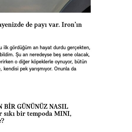
ayenizde de payı var. Iron’ın
Onu ilk gördüğüm an hayat durdu gerçekten,
ebildim. Şu an neredeyse beş sene olacak,
verirken o diğer köpeklerle oynuyor, bütün
e, kendisi pek yarışmıyor. Onunla da
N BİR GÜNÜNÜZ NASIL
 sıkı bir tempoda MINI,
e?