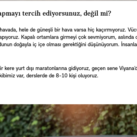
pmayı tercih ediyorsunuz, değil mi?
avada, hele de güneşli bir hava varsa hiç kaçırmıyoruz. Vücut
a yapıyoruz. Kapalı ortamlara girmeyi çok sevmiyorum, aslın
udunun doğayla iç içe olması gerektiğini düşünüyorum. İnsanla
bir kere yurt dışı maratonlarına gidiyoruz, geçen sene Viyana
kibimiz var, derslerde de 8-10 kişi oluyoruz.