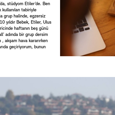
da, stüdyom Etiler’de. Ben
kullanılan tabiriyle
da grup halinde, egzersiz
0 yıldır Bebek, Etiler, Ulus
aricinde haftanın beş günü
l’ adında bir grup dersim
um , akşam hava kararırken
arıda geçiriyorum, bunun