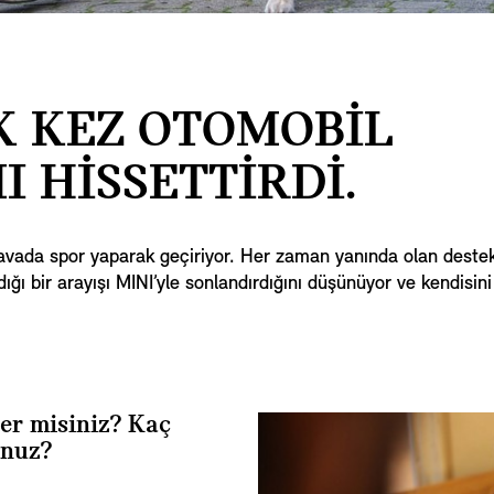
K KEZ OTOMOBİL
 HİSSETTİRDİ.
ada spor yaparak geçiriyor. Her zaman yanında olan destekç
dığı bir arayışı MINI’yle sonlandırdığını düşünüyor ve kendisin
er misiniz? Kaç
unuz?