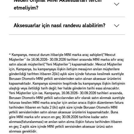
Neden Orijinal MINI Aksesuarları tercih
etmeliyim?
Aksesuarlar için nasıl randevu alabilirim?
* Kampanya, mevcut durum itibariyle MINI marka araç sahipleri(“Mevcut
Müşteriler” ile 16.06.2026- 30.09.2026 tarihleri arasında MINI marka sıfır araç
satın alacak müşterileri(“Yeni Müşteriler”) kapsamaktadır. Mevcut Müşteriler
için, Kampanya, bu kampanyaya ilişkin iletişim mesajının anılan müşterilere
gönderildiği tarihten itibaren 2(iki) aylık süre içinde faturası kesilmek suretiyle
Borusan Otomotiv MINI yetkili servislerinden satın alınan aksesuar ürünlerini
kapsamaktadır. Kampanya süresinin tespitinde bu kampanyaya ilişkin iletişimin
ulaştığı veya iletildiği tarih değil; her halde gönderim tarihi esas alınacaktır.
Yeni Müşteriler için ise, Kampanya, 16.06.2026- 30.09.2026 tarihleri arasında,
Borusan Otomotiv MINI yetkili satıcılarından sıfır olarak satın alınmak suretiyle
faturası kesilen MINI marka araçlar için anılan araca ilişkin düzenlenen fatura
tarihinden itibaren en fazla 2 (iki) aylık süre içinde Borusan Otomotiv MINI
yetkili servislerinden satın alınan aksesuar ürünlerini kapsamaktadır. Buna
göre MINI marka sıfır aracın en geç 30.09.2026 tarihine kadar satın
alınması(faturalanması) ve anılan satın alıma ilişkin fatura tarihinden itibaren
en geç 2 aylık süre içinde MINI yetkili servisinden aksesuar ürünü satın
alınması gereklidir.