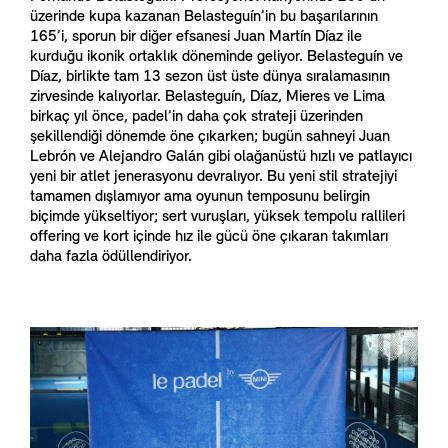
üzerinde kupa kazanan Belasteguín’in bu başarılarının
165’i, sporun bir diğer efsanesi Juan Martín Díaz ile
kurduğu ikonik ortaklık döneminde geliyor. Belasteguín ve
Díaz, birlikte tam 13 sezon üst üste dünya sıralamasının
zirvesinde kalıyorlar. Belasteguín, Díaz, Mieres ve Lima
birkaç yıl önce, padel’in daha çok strateji üzerinden
şekillendiği dönemde öne çıkarken; bugün sahneyi Juan
Lebrón ve Alejandro Galán gibi olağanüstü hızlı ve patlayıcı
yeni bir atlet jenerasyonu devralıyor. Bu yeni stil stratejiyi
tamamen dışlamıyor ama oyunun temposunu belirgin
biçimde yükseltiyor; sert vuruşları, yüksek tempolu rallileri
offering ve kort içinde hız ile gücü öne çıkaran takımları
daha fazla ödüllendiriyor.