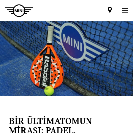
Mini
dealer
partner
BİR ÜLTİMATOMUN
MİRASI: PADEL.