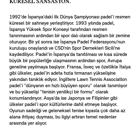
KÜRESEL SANSASYON.
1992’de İspanya’daki ilk Dünya Şampiyonası padel’i resmen
küresel bir sahneye yerleştiriyor. 1993 yılında padel,
İspanya Yüksek Spor Konseyi tarafından resmen
tanınmasının ardından bir spor dalı olarak sağlam bir zemine
oturuyor. Bir yıl sonra ise İspanya Padel Federasyonu’nun
kuruluşu onaylandı ve CSD’nin Spor Dernekleri Sicili’ne
kaydediliyor. Padel’in İspanya’da tanıtılması ve kısa sürede
büyük bir popülerliğe ulaşmasının ardından spor, Avrupa
geneline yayılmaya başlıyor. Fransa, İsveç ve özellikle İtalya
gibi ülkeler, padel’in adeta hızla tırmanan yükselişine
yakından tanıklık ediyor. İngiltere Lawn Tennis Association
padel’i “dünyanın en hızlı büyüyen sporu” olarak tanımlıyor
ve bu yükselişi “tenisin yenilikçi bir formu” olarak
konumlandırıyor. Asya’da ise Japonya ve Filipinler gibi
ülkeler padel’i spor kültürlerine dahil etmeye başlıyor.
Oyunun sadeliği ve geleneksel tenise kıyasla çok daha az
alana ihtiyaç duyması, bu ilgiyi artıran temel nedenler
arasında yer alıyor.