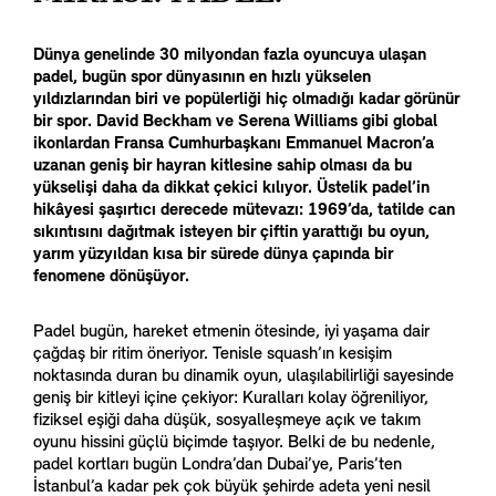
Dünya genelinde 30 milyondan fazla oyuncuya ulaşan
padel, bugün spor dünyasının en hızlı yükselen
yıldızlarından biri ve popülerliği hiç olmadığı kadar görünür
bir spor. David Beckham ve Serena Williams gibi global
ikonlardan Fransa Cumhurbaşkanı Emmanuel Macron’a
uzanan geniş bir hayran kitlesine sahip olması da bu
yükselişi daha da dikkat çekici kılıyor. Üstelik padel’in
hikâyesi şaşırtıcı derecede mütevazı: 1969’da, tatilde can
sıkıntısını dağıtmak isteyen bir çiftin yarattığı bu oyun,
yarım yüzyıldan kısa bir sürede dünya çapında bir
fenomene dönüşüyor.
Padel bugün, hareket etmenin ötesinde, iyi yaşama dair
çağdaş bir ritim öneriyor. Tenisle squash’ın kesişim
noktasında duran bu dinamik oyun, ulaşılabilirliği sayesinde
geniş bir kitleyi içine çekiyor: Kuralları kolay öğreniliyor,
fiziksel eşiği daha düşük, sosyalleşmeye açık ve takım
oyunu hissini güçlü biçimde taşıyor. Belki de bu nedenle,
padel kortları bugün Londra’dan Dubai’ye, Paris’ten
İstanbul’a kadar pek çok büyük şehirde adeta yeni nesil