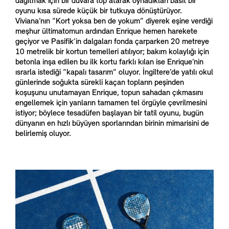
dağıtmak için bir duvara top atarak oynadıkları basit bir
oyunu kısa sürede küçük bir tutkuya dönüştürüyor.
Viviana’nın “Kort yoksa ben de yokum” diyerek eşine verdiği
meşhur ültimatomun ardından Enrique hemen harekete
geçiyor ve Pasifik’in dalgaları fonda çarparken 20 metreye
10 metrelik bir kortun temelleri atılıyor; bakım kolaylığı için
betonla inşa edilen bu ilk kortu farklı kılan ise Enrique’nin
ısrarla istediği “kapalı tasarım” oluyor. İngiltere’de yatılı okul
günlerinde soğukta sürekli kaçan topların peşinden
koşuşunu unutamayan Enrique, topun sahadan çıkmasını
engellemek için yanların tamamen tel örgüyle çevrilmesini
istiyor; böylece tesadüfen başlayan bir tatil oyunu, bugün
dünyanın en hızlı büyüyen sporlarından birinin mimarisini de
belirlemiş oluyor.