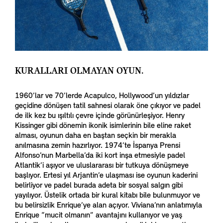
KURALLARI OLMAYAN OYUN.
1960’lar ve 70’lerde Acapulco, Hollywood’un yıldızlar
geçidine dönüşen tatil sahnesi olarak öne çıkıyor ve padel
de ilk kez bu ışıltılı çevre içinde görünürleşiyor. Henry
Kissinger gibi dönemin ikonik isimlerinin bile eline raket
alması, oyunun daha en baştan seçkin bir merakla
anılmasına zemin hazırlıyor. 1974’te İspanya Prensi
Alfonso’nun Marbella’da iki kort inşa etmesiyle padel
Atlantik’i aşıyor ve uluslararası bir tutkuya dönüşmeye
başlıyor. Ertesi yıl Arjantin’e ulaşması ise oyunun kaderini
belirliyor ve padel burada adeta bir sosyal salgın gibi
yayılıyor. Üstelik ortada bir kural kitabı bile bulunmuyor ve
bu belirsizlik Enrique’ye alan açıyor. Viviana’nın anlatımıyla
Enrique “mucit olmanın” avantajını kullanıyor ve yaş