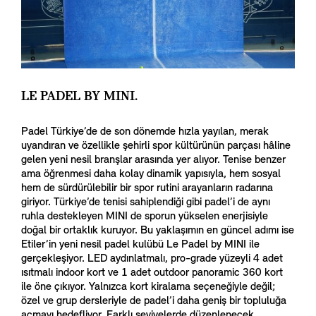
LE PADEL BY MINI.
Padel Türkiye’de de son dönemde hızla yayılan, merak
uyandıran ve özellikle şehirli spor kültürünün parçası hâline
gelen yeni nesil branşlar arasında yer alıyor. Tenise benzer
ama öğrenmesi daha kolay dinamik yapısıyla, hem sosyal
hem de sürdürülebilir bir spor rutini arayanların radarına
giriyor. Türkiye’de tenisi sahiplendiği gibi padel’i de aynı
ruhla destekleyen MINI de sporun yükselen enerjisiyle
doğal bir ortaklık kuruyor. Bu yaklaşımın en güncel adımı ise
Etiler’in yeni nesil padel kulübü Le Padel by MINI ile
gerçekleşiyor. LED aydınlatmalı, pro-grade yüzeyli 4 adet
ısıtmalı indoor kort ve 1 adet outdoor panoramic 360 kort
ile öne çıkıyor. Yalnızca kort kiralama seçeneğiyle değil;
özel ve grup dersleriyle de padel’i daha geniş bir topluluğa
açmayı hedefliyor. Farklı seviyelerde düzenlenecek