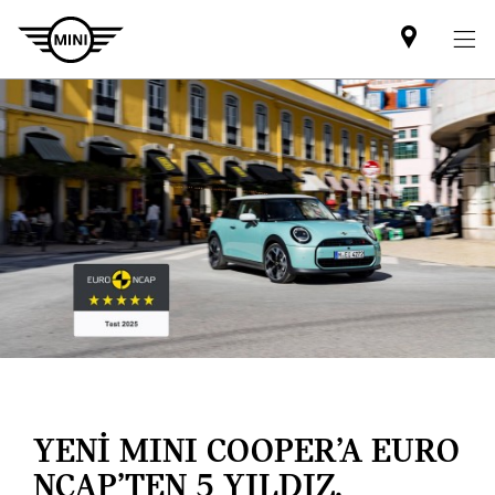
Mini
dealer
partner
YENİ MINI COOPER’A EURO
NCAP’TEN 5 YILDIZ.