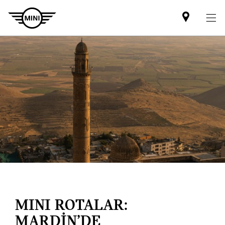
Mini
dealer
partner
MINI ROTALAR:
MARDİN’DE