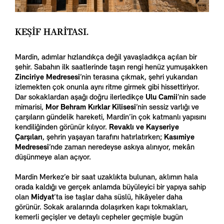
KEŞİF HARİTASI.
Mardin, adımlar hızlandıkça değil yavaşladıkça açılan bir
şehir. Sabahın ilk saatlerinde taşın rengi henüz yumuşakken
Zinciriye Medresesi
’nin terasına çıkmak, şehri yukarıdan
izlemekten çok onunla aynı ritme girmek gibi hissettiriyor.
Dar sokaklardan aşağı doğru ilerledikçe
Ulu Camii
’nin sade
mimarisi,
Mor Behram Kırklar Kilisesi
’nin sessiz varlığı ve
çarşıların gündelik hareketi, Mardin’in çok katmanlı yapısını
kendiliğinden görünür kılıyor.
Revaklı ve Kayseriye
Çarşıları
, şehrin yaşayan tarafını hatırlatırken;
Kasımiye
Medresesi
’nde zaman neredeyse askıya alınıyor, mekân
düşünmeye alan açıyor.
Mardin Merkez’e bir saat uzaklıkta bulunan, aklımın hala
orada kaldığı ve gerçek anlamda büyüleyici bir yapıya sahip
olan
Midyat
’ta ise taşlar daha süslü, hikâyeler daha
görünür. Sokak aralarında dolaşırken kapı tokmakları,
kemerli geçişler ve detaylı cepheler geçmişle bugün