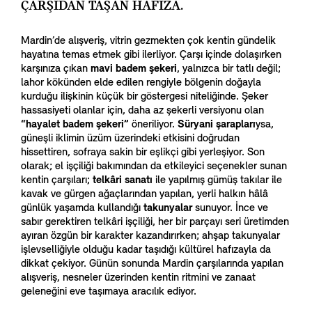
ÇARŞIDAN TAŞAN HAFIZA.
Mardin’de alışveriş, vitrin gezmekten çok kentin gündelik
hayatına temas etmek gibi ilerliyor. Çarşı içinde dolaşırken
karşınıza çıkan
mavi badem şekeri
, yalnızca bir tatlı değil;
lahor kökünden elde edilen rengiyle bölgenin doğayla
kurduğu ilişkinin küçük bir göstergesi niteliğinde. Şeker
hassasiyeti olanlar için, daha az şekerli versiyonu olan
“hayalet badem şekeri”
öneriliyor.
Süryani şarapları
ysa,
güneşli iklimin üzüm üzerindeki etkisini doğrudan
hissettiren, sofraya sakin bir eşlikçi gibi yerleşiyor. Son
olarak; el işçiliği bakımından da etkileyici seçenekler sunan
kentin çarşıları;
telkâri sanatı
ile yapılmış gümüş takılar ile
kavak ve gürgen ağaçlarından yapılan, yerli halkın hâlâ
günlük yaşamda kullandığı
takunyalar
sunuyor. İnce ve
sabır gerektiren telkâri işçiliği, her bir parçayı seri üretimden
ayıran özgün bir karakter kazandırırken; ahşap takunyalar
işlevselliğiyle olduğu kadar taşıdığı kültürel hafızayla da
dikkat çekiyor. Günün sonunda Mardin çarşılarında yapılan
alışveriş, nesneler üzerinden kentin ritmini ve zanaat
geleneğini eve taşımaya aracılık ediyor.