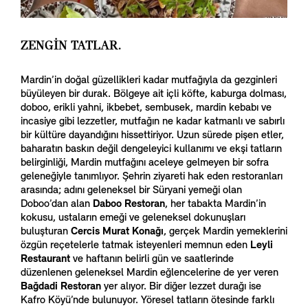
ZENGİN TATLAR.
Mardin’in doğal güzellikleri kadar mutfağıyla da gezginleri
büyüleyen bir durak. Bölgeye ait içli köfte, kaburga dolması,
doboo, erikli yahni, ikbebet, sembusek, mardin kebabı ve
incasiye gibi lezzetler, mutfağın ne kadar katmanlı ve sabırlı
bir kültüre dayandığını hissettiriyor. Uzun sürede pişen etler,
baharatın baskın değil dengeleyici kullanımı ve ekşi tatların
belirginliği, Mardin mutfağını aceleye gelmeyen bir sofra
geleneğiyle tanımlıyor. Şehrin ziyareti hak eden restoranları
arasında; adını geleneksel bir Süryani yemeği olan
Doboo’dan alan
Daboo Restoran
, her tabakta Mardin’in
kokusu, ustaların emeği ve geleneksel dokunuşları
buluşturan
Cercis Murat Konağı
, gerçek Mardin yemeklerini
özgün reçetelerle tatmak isteyenleri memnun eden
Leyli
Restaurant
ve haftanın belirli gün ve saatlerinde
düzenlenen geleneksel Mardin eğlencelerine de yer veren
Bağdadi Restoran
yer alıyor. Bir diğer lezzet durağı ise
Kafro Köyü’nde bulunuyor. Yöresel tatların ötesinde farklı